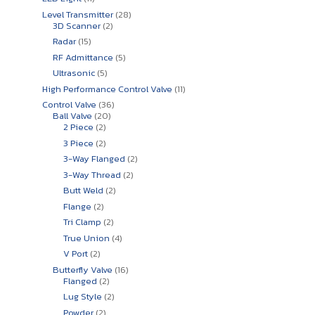
สินค้า
28
Level Transmitter
28
2
สินค้า
3D Scanner
2
สินค้า
15
Radar
15
สินค้า
5
RF Admittance
5
สินค้า
5
Ultrasonic
5
สินค้า
11
High Performance Control Valve
11
สินค้า
36
Control Valve
36
20
สินค้า
Ball Valve
20
2
สินค้า
2 Piece
2
สินค้า
2
3 Piece
2
สินค้า
2
3-Way Flanged
2
สินค้า
2
3-Way Thread
2
สินค้า
2
Butt Weld
2
สินค้า
2
Flange
2
สินค้า
2
Tri Clamp
2
สินค้า
4
True Union
4
สินค้า
2
V Port
2
สินค้า
16
Butterfly Valve
16
2
สินค้า
Flanged
2
สินค้า
2
Lug Style
2
สินค้า
2
Powder
2