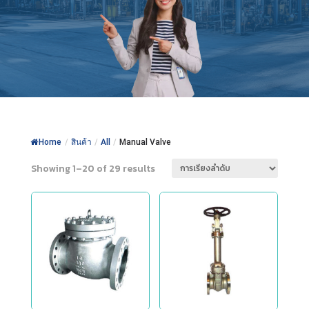
Home
/
สินค้า
/
All
/
Manual Valve
Showing 1–20 of 29 results