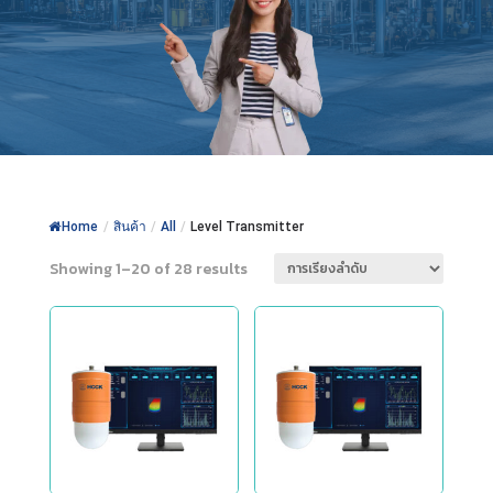
Home
/
สินค้า
/
All
/
Level Transmitter
Showing 1–20 of 28 results