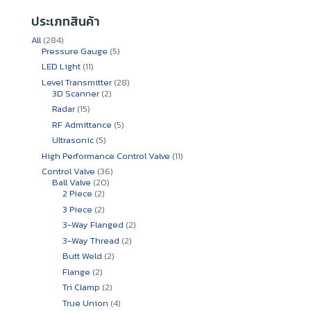
ประเภทสินค้า
284
All
284
สินค้า
5
Pressure Gauge
5
สินค้า
11
LED Light
11
สินค้า
28
Level Transmitter
28
2
สินค้า
3D Scanner
2
สินค้า
15
Radar
15
สินค้า
5
RF Admittance
5
สินค้า
5
Ultrasonic
5
สินค้า
11
High Performance Control Valve
11
สินค้า
36
Control Valve
36
20
สินค้า
Ball Valve
20
2
สินค้า
2 Piece
2
สินค้า
2
3 Piece
2
สินค้า
2
3-Way Flanged
2
สินค้า
2
3-Way Thread
2
สินค้า
2
Butt Weld
2
สินค้า
2
Flange
2
สินค้า
2
Tri Clamp
2
สินค้า
4
True Union
4