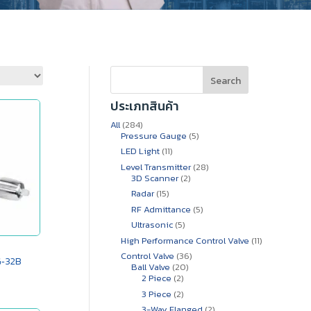
Search
ประเภทสินค้า
284
All
284
สินค้า
5
Pressure Gauge
5
สินค้า
11
LED Light
11
สินค้า
28
Level Transmitter
28
2
สินค้า
3D Scanner
2
สินค้า
15
Radar
15
สินค้า
5
RF Admittance
5
สินค้า
5
Ultrasonic
5
สินค้า
11
High Performance Control Valve
11
สินค้า
36
Control Valve
36
G‑32B
20
สินค้า
Ball Valve
20
2
สินค้า
2 Piece
2
สินค้า
2
3 Piece
2
สินค้า
2
3-Way Flanged
2