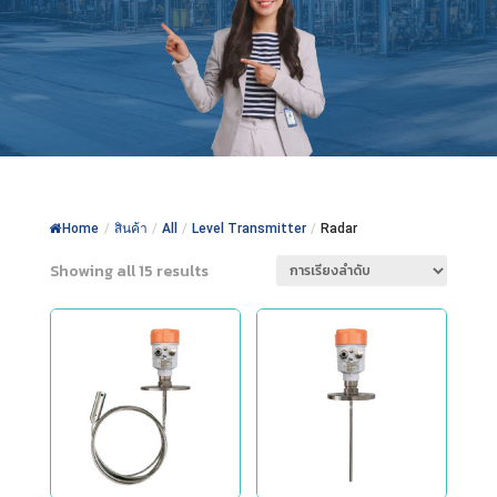
Home
/
สินค้า
/
All
/
Level Transmitter
/
Radar
Showing all 15 results