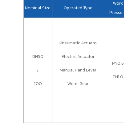
Work
N
ominal Size
Operated Type
Wo
Pressure
Pneumatic Actuato
DN50
Electric Actuator
PN0.6
↓
Manual Hand Lever
PN1.0
200
Worm Gear