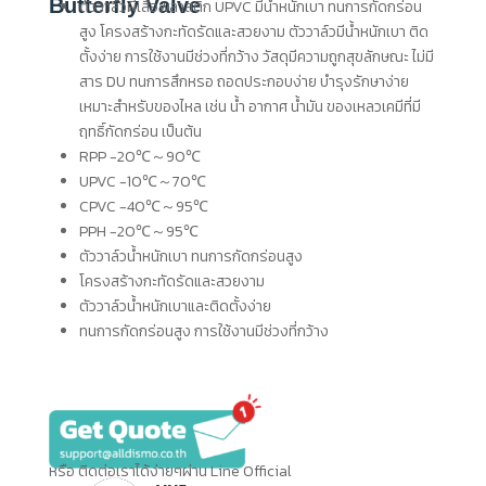
Butterfly Valve
ตัววาล์วผีเสื้อพลาสติก UPVC มีน้ำหนักเบา ทนการกัดกร่อน
สูง โครงสร้างกะทัดรัดและสวยงาม ตัววาล์วมีน้ำหนักเบา ติด
ตั้งง่าย การใช้งานมีช่วงที่กว้าง วัสดุมีความถูกสุขลักษณะ ไม่มี
สาร DU ทนการสึกหรอ ถอดประกอบง่าย บำรุงรักษาง่าย
เหมาะสำหรับของไหล เช่น น้ำ อากาศ น้ำมัน ของเหลวเคมีที่มี
ฤทธิ์กัดกร่อน เป็นต้น
RPP -20℃～90℃
UPVC -10℃～70℃
CPVC -40℃～95℃
PPH -20℃～95℃
ตัววาล์วน้ำหนักเบา ทนการกัดกร่อนสูง
โครงสร้างกะทัดรัดและสวยงาม
ตัววาล์วน้ำหนักเบาและติดตั้งง่าย
ทนการกัดกร่อนสูง การใช้งานมีช่วงที่กว้าง
หรือ ติดต่อเราได้ง่ายๆผ่าน Line Official