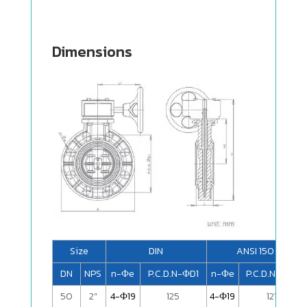
FlowX
Butterfly
Valve
Dimensions
Size
DIN
ANSI 150
DN
NPS
n-Фe
P.C.D.N-ФD1
n-Фe
P.C.D.N-ФD1
50
2"
4-Ф19
125
4-Ф19
121