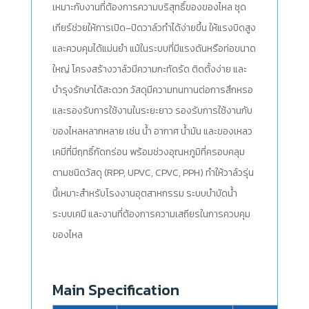
เหมาะกับงานที่ต้องการความบริสุทธิ์ของของไหล ชุด
เกียร์ช่วยให้การเปิด–ปิดวาล์วทำได้ง่ายขึ้น ให้แรงบิดสูง
และควบคุมได้แม่นยำ แม้ในระบบที่มีแรงดันหรือท่อขนาด
ใหญ่ โครงสร้างวาล์วมีความกะทัดรัด ติดตั้งง่าย และ
บำรุงรักษาได้สะดวก วัสดุมีความทนทานต่อการสึกหรอ
และรองรับการใช้งานในระยะยาว รองรับการใช้งานกับ
ของไหลหลากหลาย เช่น น้ำ อากาศ น้ำมัน และของเหลว
เคมีที่มีฤทธิ์กัดกร่อน พร้อมช่วงอุณหภูมิที่ครอบคลุม
ตามชนิดวัสดุ (RPP, UPVC, CPVC, PPH) ทำให้วาล์วรุ่น
นี้เหมาะสำหรับโรงงานอุตสาหกรรม ระบบบำบัดน้ำ
ระบบเคมี และงานที่ต้องการความเสถียรในการควบคุม
ของไหล
Main Specification