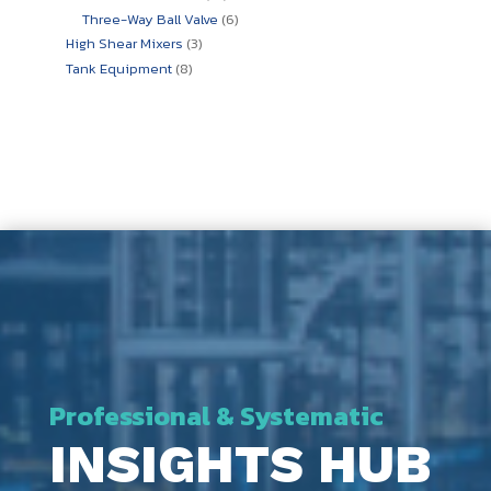
สินค้า
6
Three-Way Ball Valve
6
สินค้า
3
High Shear Mixers
3
สินค้า
8
Tank Equipment
8
สินค้า
Professional & Systematic
INSIGHTS HUB