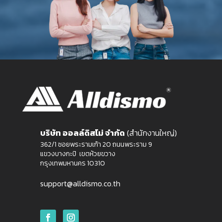
บริษัท ออลล์ดิสโม่ จำกัด
(สำนักงานใหญ่)
362/1 ซอยพระรามเก้า 20 ถนนพระราม 9
แขวงบางกะปิ เขตห้วยขวาง
กรุงเทพมหานคร 10310
support@alldismo.co.th