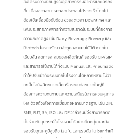
ซึ่งได้รับความนิยมสูงในอุตสาหกรรมอาหารและเครื่อง
ดื่ม เนื่องจากสามารถถอดประกอบได้รวดเร็วโดยไม่
ต้องใช้เครื่องมือซับซ้อน ช่วยลดเวลา Downtime และ
เพิ่มประสิทธิภาพการทำความสะอาดในระบบที่ต้องการ
ความสะอาดสูง เช่น Dairy, Beverage, Brewery และ
Biotech โครงสร้างวาล์วถูกออกแบบให้มีผิวภายใน
เรียบลื่น ลดการสะสมของผลิตภัณฑ์ รองรับ CIP/SIP
และสามารถใช้งานได้ทั้งแบบ Manual และ Pneumatic
ทำให้ปรับเข้ากับระบบท่อในโรงงานได้หลากหลาย ไม่ว่า
จะเป็นไลน์ผลิตขนาดเล็กหรือระบบท่อขนาดใหญ่ที่
ต้องการความทนทานและความเสถียรในการควบคุมการ
ไหล ด้วยตัวเลือกการเชื่อมต่อหลายมาตรฐาน เช่น DIN,
SMS, RJT, 3A, ISO และ IDF วาล์วรุ่นนี้จึงสามารถติด
ตั้งร่วมกับอุปกรณ์ในโรงงานได้อย่างยืดหยุ่น และยัง
รองรับอุณหภูมิสูงถึง 130°C และแรงดัน 10 bar ทำให้