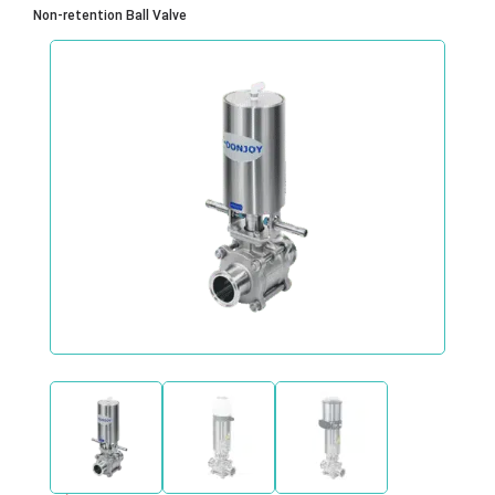
Non‑retention Ball Valve