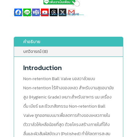
แชร์ให้เพื่อนของคุณ
หมวดหมู่:
Ball Valve
,
Sanitary Valve
คำอธิบาย
บทวิจารณ์ (8)
Introduction
Non‑retention Ball Valve บอลวาล์วแบบ
Non‑retention ไร้ค้างของเหลว สำหรับงานสุขอนามัย
สูง (Hygienic Grade) เหมาะสำหรับอาหาร นม เครื่อง
ดื่ม เบียร์ และชีวเภสัชกรรม Non‑retention Ball
Valve ถูกออกแบบมาเพื่อลดการค้างของเหลวภายใน
ตัววาล์วให้เหลือน้อยที่สุด ด้วยโครงสร้างภายในที่โค้ง
ลื่นและผิวสัมผัสขัดเงา (Polished) ทำให้ลดการสะสม