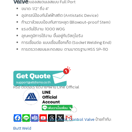
Valve
วาล์วบอลสแตนเลสแบบ Full Port
ขนาด: 1/2” ถึง 4”
อุปกรณ์ป้องกันไฟฟ้าสถิต (Antistatic Device)
ก้านวาล์วแบบป้องกันการหลุด (Blowout-proof Stem)
แรงดันใช้งาน: 1000 WOG
อุณหภูมิการใช้งาน: ขึ้นอยู่กับวัสดุโอริง
การเชื่อมต่อ: แบบเชื่อมซ็อกเก็ต (Socket Welding End)
การตรวจสอบและทดสอบ: ตามมาตรฐาน MSS SP-110
หรือ ติดต่อเราได้ง่ายๆผ่าน Line Official
แชร์ให้เพื่อนของคุณ
หมวดหมู่:
Ball Valve
,
Butt Weld
,
Control Valve
ป้ายกำกับ:
Butt Weld