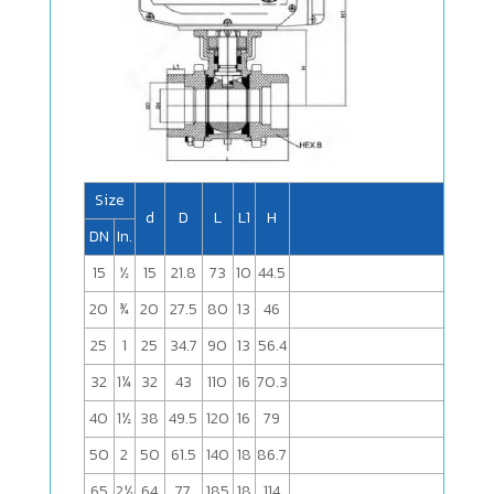
Size
d
D
L
L1
H
L2
DN
In.
15
½
15
21.8
73
10
44.5
165
20
¾
20
27.5
80
13
46
165
25
1
25
34.7
90
13
56.4
165
32
1¼
32
43
110
16
70.3
165
40
1½
38
49.5
120
16
79
211.5
50
2
50
61.5
140
18
86.7
211.5
65
2½
64
77
185
18
114
295