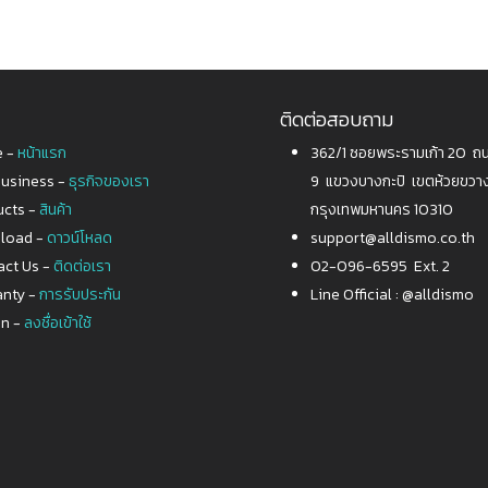
ติดต่อสอบถาม
 -
หน้าแรก
362/1 ซอยพระรามเก้า 20 
Business -
ธุรกิจของเรา
9 แขวงบางกะปิ เขตห้วยขวา
ucts -
สินค้า
กรุงเทพมหานคร 10310
load -
ดาวน์โหลด
support@alldismo.co.th
act Us -
ติดต่อเรา
02-096-6595 Ext. 2
anty -
การรับประกัน
Line Official :
@alldismo
in -
ลงชื่อเข้าใช้