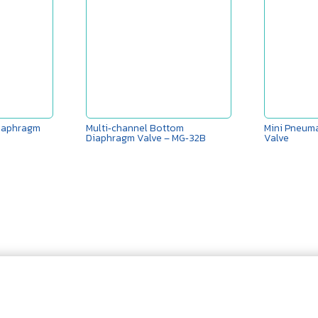
iaphragm
Multi‑channel Bottom
Mini Pneum
Diaphragm Valve – MG‑32B
Valve