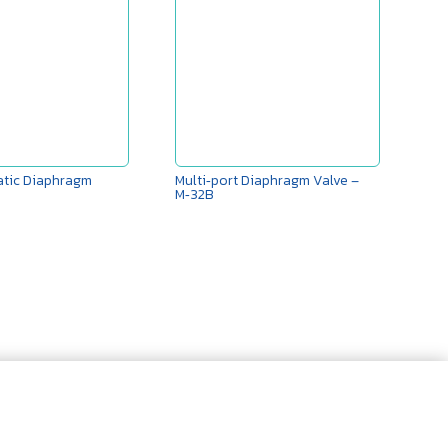
atic Diaphragm
Multi‑port Diaphragm Valve –
M‑32B