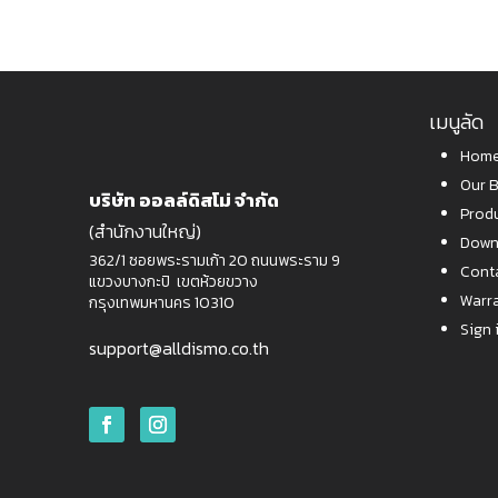
เมนูลัด
Home
Our 
บริษัท ออลล์ดิสโม่ จำกัด
Prod
(สำนักงานใหญ่)
Down
362/1 ซอยพระรามเก้า 20 ถนนพระราม 9
Cont
แขวงบางกะปิ เขตห้วยขวาง
Warr
กรุงเทพมหานคร 10310
Sign 
support@alldismo.co.th