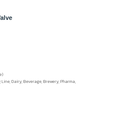
Valve
e)
ng Line, Dairy, Beverage, Brewery, Pharma,