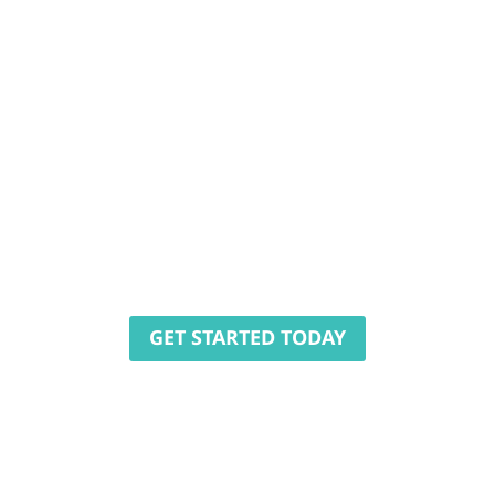
HOME
OUR BUSINESS
PRODUCTS
INSIGHTS HUB
D
reliable and professiona
GET STARTED TODAY