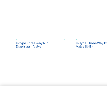
U‑type Three‑way Mini
U‑Type Three‑Way D
Diaphragm Valve
Valve (U‑B)