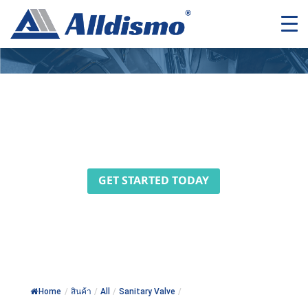
Trusted, reliable and
professional services
GET STARTED TODAY
Home
/
สินค้า
/
All
/
Sanitary Valve
/