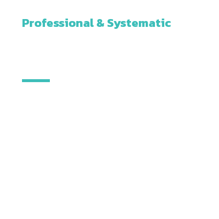
Professional & Systematic
INSIGHTS HUB
เพราะข้อมูลที่ถูกต้อง
คืออาวุธสำคัญในการทำงาน