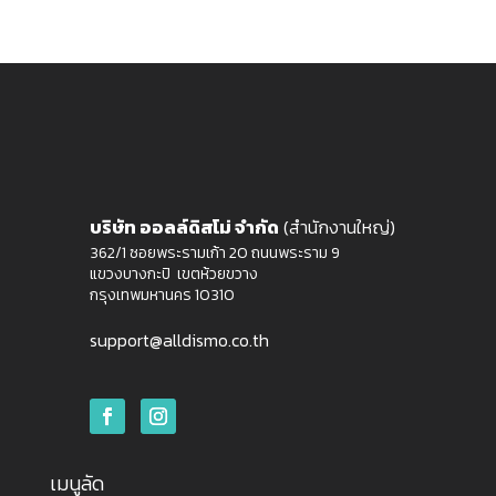
บริษัท ออลล์ดิสโม่ จำกัด
(สำนักงานใหญ่)
362/1 ซอยพระรามเก้า 20 ถนนพระราม 9
แขวงบางกะปิ เขตห้วยขวาง
กรุงเทพมหานคร 10310
support@alldismo.co.th
เมนูลัด