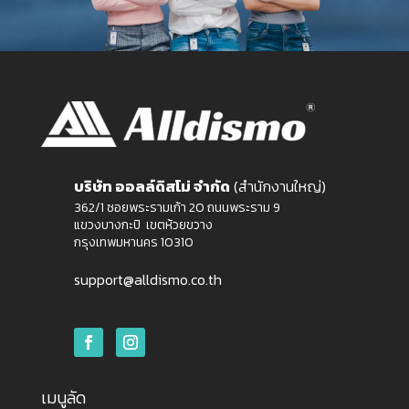
บริษัท ออลล์ดิสโม่ จำกัด
(สำนักงานใหญ่)
362/1 ซอยพระรามเก้า 20 ถนนพระราม 9
แขวงบางกะปิ เขตห้วยขวาง
กรุงเทพมหานคร 10310
support@alldismo.co.th
เมนูลัด