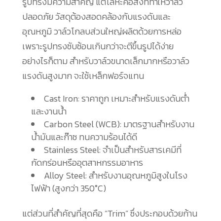
รูปทรงมีความสำคัญ แต่โลหะคือสิ่งที่ทำให้วาล์ว
ปลอดภัย วัสดุต้องสอดคล้องกับแรงดันและ
อุณหภูมิ วาล์วโกลบส่วนใหญ่ผลิตด้วยการหล่อ
เพราะรูปทรงซับซ้อนเกินกว่าจะตีขึ้นรูปได้ง่าย
อย่างไรก็ตาม สำหรับวาล์วขนาดเล็กมากหรือวาล์ว
แรงดันสูงมาก จะใช้เหล็กฟอร์จแทน
Cast Iron: ราคาถูก เหมาะสำหรับแรงดันต่ำ
และงานน้ำ
Carbon Steel (WCB): มาตรฐานสำหรับงาน
น้ำมันและก๊าซ ทนความร้อนได้ดี
Stainless Steel: จำเป็นสำหรับสารเคมีที่
กัดกร่อนหรืออุตสาหกรรมอาหาร
Alloy Steel: สำหรับงานอุณหภูมิสูงในโรง
ไฟฟ้า (สูงกว่า 350°C)
แต่ส่วนที่สำคัญที่สุดคือ “Trim” ซึ่งประกอบด้วยก้าน