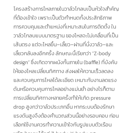
โครงสร้างการไหลภายในวาล์วโกลบเป็นหัวใจสำคัญ
ที่ต้องเข้าใจ เพราะเป็นตัวกำหนดทั้งประสิทธิภาพ
การควบคุมและตำแหน่งที่เหมาะสมในการติดตั้ง ใน
วาล์วโกลบแบบมาตรฐาน ของไหลจะไม่เคลื่อนที่เป็น
เส้นตรง แต่จะไหลขึ้น–เลี้ยว–ผ่านที่นั่งวาล์ว–และ
เลี้ยวกลับลงอีกครั้ง ลักษณะนี้เรียกว่า “Z‑body
design” ซึ่งเกิดจากผนังกั้นภายใน (baffle) ที่บังคับ
ให้ของไหลเปลี่ยนทิศทาง ส่งผลให้ความเร็วลดลง
และควบคุมการไหลได้ละเอียด เหมาะกับงานลดแรง
ดันหรือควบคุมการไหลอย่างแม่นยำ อย่างไรก็ตาม
การเปลี่ยนทิศทางหลายครั้งทำให้เกิด pressure
drop สูงกว่าวาล์วประเภทอื่น หากระบบต้องรักษา
แรงดันสูงจึงต้องคำนวณส่วนนี้อย่างรอบคอบ ก่อน
เลือกใช้งานควรทำความเข้าใจกับรูปแบบตัวเรือน