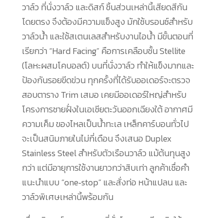
วาล์ว ที่นั่งวาล์ว และดิสก์ ชิ้นส่วนเหล่านี้เสียดสีกัน
โดยตรง จึงต้องมีความแข็งสูง มักใช้บรอนซ์สำหรับ
วาล์วน้ำ และใช้สเตนเลสสำหรับงานไอน้ำ มีขั้นตอนที่
เรียกว่า “Hard Facing” คือการเคลือบชั้น Stellite
(โลหะผสมโคบอลต์) บนที่นั่งวาล์ว ทำให้แข็งมากและ
ป้องกันรอยขีดข่วน ทุกครั้งที่ได้รับออเดอร์จะตรวจ
สอบตาราง Trim เสมอ เคยมีออเดอร์ใหญ่สำหรับ
โครงการชายฝั่งในเอเชียตะวันออกเฉียงใต้ อากาศมี
ความเค็ม ของไหลเป็นน้ำทะเล เหล็กคาร์บอนทั่วไป
จะเป็นสนิมภายในไม่กี่เดือน จึงเสนอ Duplex
Stainless Steel สำหรับตัวเรือนวาล์ว แม้ต้นทุนสูง
กว่า แต่มีอายุการใช้งานยาวกว่าสิบเท่า ลูกค้าเชื่อคำ
แนะนำแบบ “one‑stop” และสั่งท่อ หน้าแปลน และ
วาล์วพิเศษเหล่านี้พร้อมกัน