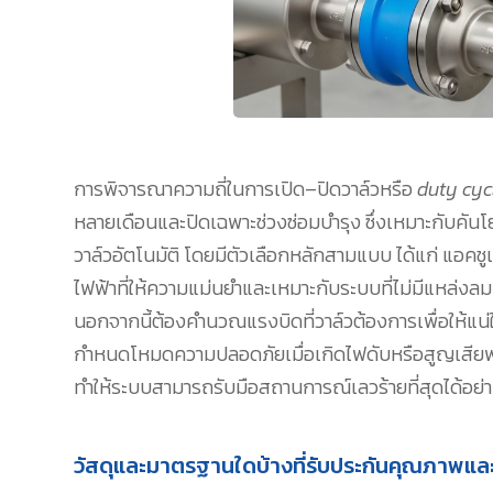
การพิจารณาความถี่ในการเปิด–ปิดวาล์วหรือ
duty cyc
หลายเดือนและปิดเฉพาะช่วงซ่อมบำรุง ซึ่งเหมาะกับคันโย
วาล์วอัตโนมัติ โดยมีตัวเลือกหลักสามแบบ ได้แก่ แอคชู
ไฟฟ้าที่ให้ความแม่นยำและเหมาะกับระบบที่ไม่มีแหล่งล
นอกจากนี้ต้องคำนวณแรงบิดที่วาล์วต้องการเพื่อให้แน่ใ
กำหนดโหมดความปลอดภัยเมื่อเกิดไฟดับหรือสูญเสียพลังง
ทำให้ระบบสามารถรับมือสถานการณ์เลวร้ายที่สุดได้อย่
วัสดุและมาตรฐานใดบ้างที่รับประกันคุณภาพแ