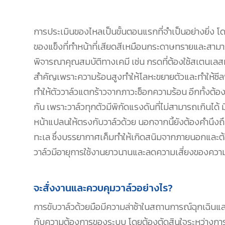
การประเมินของไหลเป็นขั้นตอนแรกที่จำเป็นอย่างยิ่ง โดย
ของแข็งที่ทำหน้าที่เสียดสีเหมือนกระดาษทรายและสามารถ
พิจารณาคุณสมบัติทางเคมี เช่น กรดที่ต้องใช้สเตนเลสหร
สำคัญเพราะความร้อนสูงทำให้โลหะขยายตัวและทำให้ซีลพ
ทำให้ตัววาล์วแตกร้าวจากภาวะช็อกความร้อน อีกทั้งต้อง
กัน เพราะวาล์วทุกตัวมีพิกัดแรงดันที่ไม่สามารถเกินไ
หน้าแปลนให้ตรงกับวาล์วด้วย นอกจากนี้ยังต้องคำนึง
ทะเล ซึ่งบรรยากาศเค็มทำให้เกิดสนิมจากภายนอกและต้อ
วาล์วมีอายุการใช้งานยาวนานและลดความเสี่ยงของควา
จะสั่งงานและควบคุมวาล์วอย่างไร?
การขับวาล์วด้วยมือมีความล่าช้าในสถานการณ์ฉุกเฉินแล
กับความต้องการของระบบ โดยต้องตัดสินใจระหว่างการข