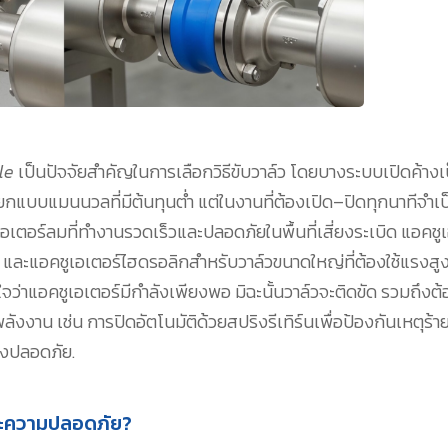
le
เป็นปัจจัยสำคัญในการเลือกวิธีขับวาล์ว โดยบางระบบเปิดค้างเ
กแบบแมนนวลที่มีต้นทุนต่ำ แต่ในงานที่ต้องเปิด–ปิดทุกนาทีจำเป็
เอเตอร์ลมที่ทำงานรวดเร็วและปลอดภัยในพื้นที่เสี่ยงระเบิด แอคชู
ม และแอคชูเอเตอร์ไฮดรอลิกสำหรับวาล์วขนาดใหญ่ที่ต้องใช้แรงสู
จว่าแอคชูเอเตอร์มีกำลังเพียงพอ มิฉะนั้นวาล์วจะติดขัด รวมถึงต้
าน เช่น การปิดอัตโนมัติด้วยสปริงรีเทิร์นเพื่อป้องกันเหตุร้
างปลอดภัย.
ละความปลอดภัย?