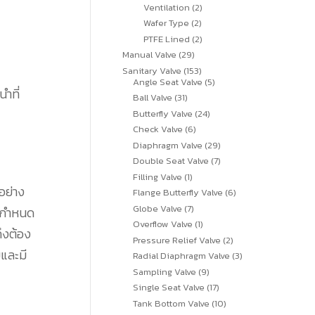
สินค้า
2
Ventilation
2
สินค้า
2
Wafer Type
2
สินค้า
2
PTFE Lined
2
สินค้า
29
Manual Valve
29
สินค้า
153
Sanitary Valve
153
สินค้า
5
Angle Seat Valve
5
ำที่
สินค้า
31
Ball Valve
31
สินค้า
24
Butterfly Valve
24
สินค้า
6
Check Valve
6
สินค้า
29
Diaphragm Valve
29
สินค้า
7
Double Seat Valve
7
สินค้า
1
Filling Valve
1
สินค้า
อย่าง
6
Flange Butterfly Valve
6
สินค้า
7
Globe Valve
7
ัวกำหนด
สินค้า
1
Overflow Valve
1
ึงต้อง
สินค้า
2
Pressure Relief Valve
2
สินค้า
ยและมี
3
Radial Diaphragm Valve
3
สินค้า
9
Sampling Valve
9
สินค้า
17
Single Seat Valve
17
สินค้า
10
Tank Bottom Valve
10
สินค้า