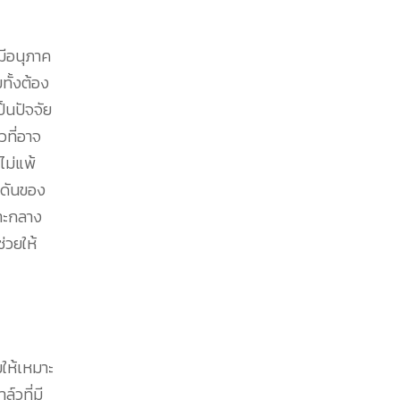
มีอนุภาค
ทั้งต้อง
็นปัจจัย
ที่อาจ
ไม่แพ้
งดันของ
าะกลาง
่วยให้
ให้เหมาะ
์วที่มี