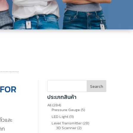
 FOR
Search
ประเภทสินค้า
284
All
284
สินค้า
5
Pressure Gauge
5
สินค้า
11
LED Light
11
ล์วและ
สินค้า
28
Level Transmitter
28
2
สินค้า
จาก
3D Scanner
2
สินค้า