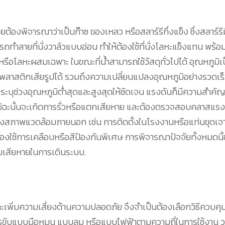
ต้องพิจารณาว่าเป็นก๊าซ ของเหลว หรือสลาร์รีกึ่งแข็ง ซึ่งสลาร์รี
ทำลายที่นั่งวาล์วแบบอ่อน ทำให้ต้องใช้ที่นั่งโลหะแข็งแทน พร้อม
ือโลหะผสมเฉพาะ ในขณะที่น้ำสามารถใช้วัสดุทั่วไปได้ อุณหภูมิเป
ลาสติกเสียรูปได้ รวมถึงความเปลี่ยนแปลงอุณหภูมิอย่างรวดเร็ว
ระบุช่วงอุณหภูมิต่ำสุดและสูงสุดให้ชัดเจน แรงดันก็มีความสำคัญ
ด้ มิฉะนั้นจะเกิดการรั่วหรือแตกเสียหาย และต้องตรวจสอบคลาสแร
ถึงสภาพแวดล้อมภายนอก เช่น การติดตั้งในโรงงานหรือแท่นขุดเจ
งใช้การเคลือบหรือสีป้องกันพิเศษ การพิจารณาปัจจัยทั้งหมดนี้ช
มเสียหายในการเดินระบบ.
ะเพิ่มความเสี่ยงด้านความปลอดภัย จึงจำเป็นต้องเลือกวิธีควบคุม
ับแบบมือหมุน แบบลม หรือแบบไฟฟ้าตามความถี่ในการใช้งาน วาล