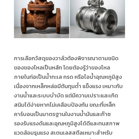
การเลือกวัสดุของวาล์วต้องพิจารณาตามชนิด
ของของไหลเป็นหลัก โดยต้องรู้ว่าของไหล
ภายในท่อเป็นน้ำทะเล กรด หรือไอน้ำอุณหภูมิสูง
เนื่องจากเหล็กหล่อมีต้นทุนต่ำ แข็งแรง เหมาะกับ
งานน้ำและระบบบำบัด แต่มีความเปราะและเกิด
สนิมได้ง่ายหากไม่เคลือบป้องกัน ขณะที่เหล็ก
คาร์บอนเป็นมาตรฐานในงานน้ำมันและก๊าซ
รองรับแรงดันและอุณหภูมิสูงได้ดีและทนสภาพ
แวดล้อมรุนแรง สเตนเลสสตีลเหมาะสำหรับ