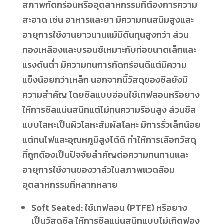
สภาพกัดกร่อนหรืออุตสาหกรรมที่ต้องการความ
สะอาด เช่น อาหารและยา มีความทนสนิมสูงและ
อายุการใช้งานยาวนานแม้มีต้นทุนสูงกว่า ส่วน
ทองเหลืองและบรอนซ์เหมาะกับท่อขนาดเล็กและ
แรงดันต่ำ มีความทนการกัดกร่อนดีแต่มีความ
แข็งน้อยกว่าเหล็ก นอกจากนี้วัสดุของซีลยังมี
ความสำคัญ โดยซีลแบบอ่อนใช้เทฟลอนหรือยาง
ให้การซีลแน่นสนิทแต่ไม่ทนความร้อนสูง ส่วนซีล
แบบโลหะเป็นผิวโลหะสัมผัสโลหะ มีการรั่วเล็กน้อย
แต่ทนไฟและอุณหภูมิสูงได้ดี ทำให้การเลือกวัสดุ
ที่ถูกต้องเป็นปัจจัยสำคัญต่อความทนทานและ
อายุการใช้งานของวาล์วในสภาพแวดล้อม
อุตสาหกรรมที่หลากหลาย
Soft Seated: ใช้เทฟลอน (PTFE) หรือยาง
เป็นวัสดุซีล ให้การซีลแน่นสนิทแบบไม่เกิดฟอง