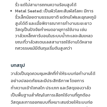
รั่ว แต่ไม่สามารถทนความร้อนสูงได้
Metal Seated: เป็นผิวโลหะสัมผัสโลหะ มีการ
รั่วเล็กน้อยตามธรรมชาติ แต่ทนไฟและอุณหภูมิ
สูงได้ดี และเมื่อพิจารณาการทำงานระยะยาว
วัสดุเป็นปัจจัยกำหนดอายุการใช้งาน เช่น
วาล์วเหล็กคาร์บอนในระบบน้ำทะเลจะล้มเหลว
ขณะที่วาล์วสเตนเลสสามารถใช้งานได้หลาย
ทศวรรษแม้มีต้นทุนเริ่มต้นสูงกว่า
บทสรุป
วาล์วเป็นจุดควบคุมหลักที่ทำให้ระบบท่อทำงานได้
อย่างปลอดภัยและมีประสิทธิภาพ โดยการ
ทำความเข้าใจกลไก ประเภท และวัสดุของวาล์ว
เป็นพื้นฐานสำคัญในการเลือกใช้งานที่ถูกต้อง
วัสดุและการออกแบบที่เหมาะสมช่วยให้ระบบท่อ