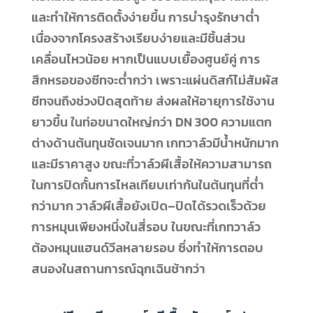
และทำให้การติดตั้งง่ายขึ้น การบำรุงรักษาต่ำ
เนื่องจากโครงสร้างเรียบง่ายและมีชิ้นส่วน
เคลื่อนไหวน้อย หากเป็นแบบเยื้องศูนย์คู่ การ
สึกหรอของซีทจะต่ำกว่า เพราะแผ่นดิสก์ไม่สัมผัส
ซีทจนถึงช่วงปิดสุดท้าย ส่งผลให้อายุการใช้งาน
ยาวขึ้น ในท่อขนาดใหญ่กว่า DN 300 ความแตก
ต่างด้านต้นทุนชัดเจนมาก เกทวาล์วมีน้ำหนักมาก
และมีราคาสูง ขณะที่วาล์วผีเสื้อให้ความสามารถ
ในการปิดกั้นการไหลเทียบเท่ากันในต้นทุนที่ต่ำ
กว่ามาก วาล์วผีเสื้อยังเปิด–ปิดได้รวดเร็วด้วย
การหมุนเพียงหนึ่งในสี่รอบ ในขณะที่เกทวาล์ว
ต้องหมุนแฮนด์วีลหลายรอบ ซึ่งทำให้การตอบ
สนองในสถานการณ์ฉุกเฉินช้ากว่า