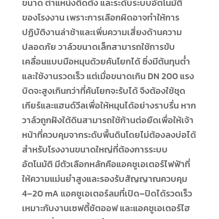
ขนาด ตำแหน่งติดตั้ง และระดับระบบอัตโนมัติ
ของโรงงาน เพราะการเลือกผิดอาจทำให้การ
ปฏิบัติงานล่าช้าและเพิ่มความเสี่ยงด้านความ
ปลอดภัย วาล์วขนาดเล็กสามารถใช้การขับ
เคลื่อนแบบมือหมุนด้วยคันโยกได้ ซึ่งมีต้นทุนต่ำ
และใช้งานรวดเร็ว แต่เมื่อขนาดเกิน DN 200 แรง
บิดจะสูงเกินกว่าที่คันโยกจะรับได้ จึงต้องใช้ชุด
เกียร์และแฮนด์วีลเพื่อให้หมุนได้อย่างราบรื่น หาก
วาล์วถูกฝังใต้ดินสามารถใช้ก้านต่อยืดเพื่อให้เจ้า
หน้าที่ควบคุมจากระดับพื้นดินโดยไม่ต้องลงบ่อได้
สำหรับโรงงานขนาดใหญ่ที่ต้องการระบบ
อัตโนมัติ มีตัวเลือกหลักคือแอคชูเอเตอร์ไฟฟ้าที่
ให้ความแม่นยำสูงและรองรับสัญญาณควบคุม
4–20 mA แอคชูเอเตอร์ลมที่เปิด–ปิดได้รวดเร็ว
เหมาะกับงานเซฟตี้ชัตออฟ และแอคชูเอเตอร์ไฮ