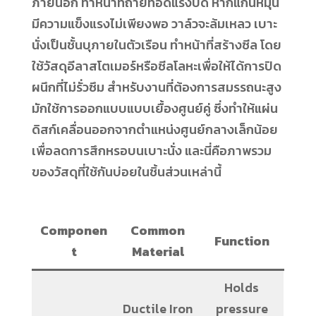
ภายนอก ทำหน้าที่ถ่ายทอดแรงบิด หากแกนหมุน
มีความแข็งแรงไม่เพียงพอ วาล์วจะล้มเหลว เบาะ
นั่งเป็นชั้นบุภายในตัวเรือน ทำหน้าที่สร้างซีล โดย
ใช้วัสดุอีลาสโตเมอร์หรือซีลโลหะเพื่อให้ได้การปิด
ผนึกที่ไม่รั่วซึม สำหรับงานที่ต้องการสมรรถนะสูง
มักใช้การออกแบบแบบเยื้องศูนย์คู่ ซึ่งทำให้แผ่น
ดิสก์เคลื่อนออกจากตำแหน่งศูนย์กลางเล็กน้อย
เพื่อลดการสึกหรอบนเบาะนั่ง และนี่คือภาพรวม
ของวัสดุที่ใช้กันบ่อยในชิ้นส่วนเหล่านี้
Componen
Common
Function
t
Material
Holds
Ductile Iron
pressure